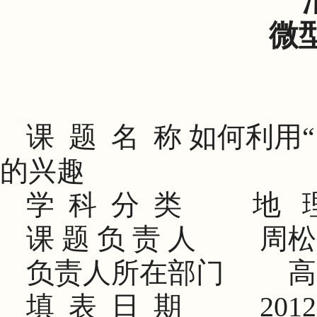
微
课
题
名
称 如何利用
“
的兴趣
学
科
分
类
地
课 题 负 责 人
周松
负责人所在部门
高
填
表
日
期
2012