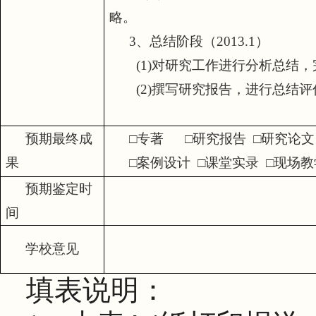
略。
3
、总结阶段（
2013.1
）
(1)
对研究工作进行分析总结，
(2)
撰写研究报告，进行总结评
预期最终成
□专著
□研究报告
□研究论文
果
□案例设计
□课堂实录
□现场教
预期鉴定时
间
学校意见
填表说明：