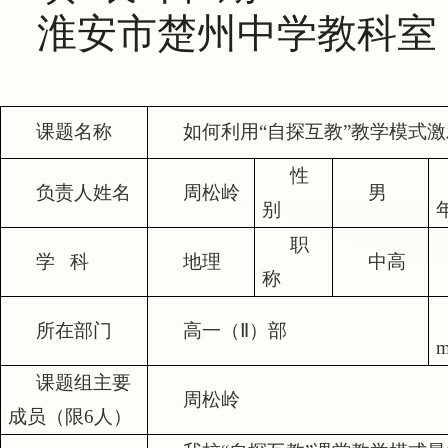
淮安市楚州中学教科室
课题名称
如何利用
“
自探互教
”
教学模式激
性
负责人姓名
周松岭
男
别
职
学
科
地理
中高
称
所在部门
高一（Ⅱ）部
m
课题组主要
周松岭
成员（限
6
人）