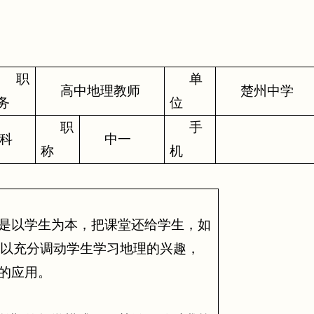
职
单
高中地理教师
楚州中学
务
位
职
手
科
中一
称
机
就是以学生为本，把课堂还给学生，如
可以充分调动学生学习地理的兴趣，
中的应用。