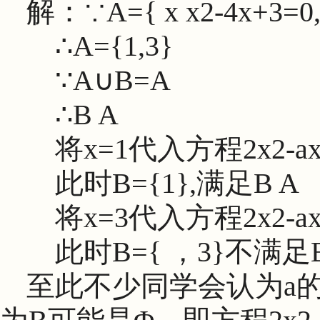
解：∵
A={ x
x2-4x+3=0,
∴
A={1,3}
∵
A
∪
B=A
∴
B
A
将
x=1
代入方程
2x2-a
此时
B={1},
满足
B
A
将
x=3
代入方程
2x2-a
此时
B={
，
3}
不满足
至此不少同学会认为
a