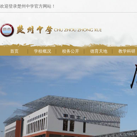
欢迎登录楚州中学官方网站！
首页
学校概况
校务公开
德育天地
教学科研