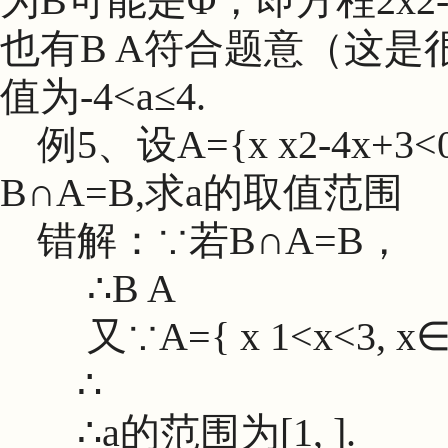
为
B
可能是
Φ
，即方程
2x2
也有
B
A
符合题意（这是
值为
-4<a
≤
4.
例
5
、设
A={x
x2-4x+3<0
B
∩
A=B,
求
a
的取值范围
错解：∵若
B
∩
A=B
，
∴
B
A
又∵
A={ x
1<x<3, x
∴
∴
a
的范围为
[1,
].