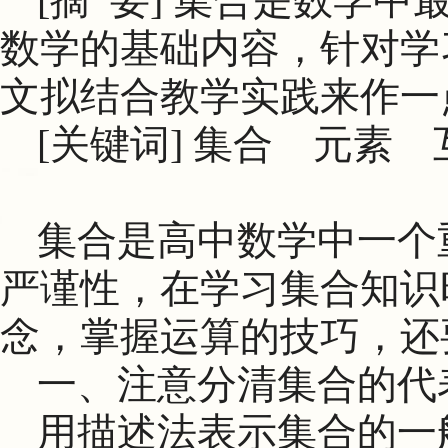
[
摘
要
]
集合是数学中
数学的基础内容，针对学
文拟结合教学实践来作一
[
关键词
]
集合
元素
集合是高中数学中一个
严谨性，在学习集合知识
念，掌握运算的技巧，还
一、注意分清集合的代
用描述法表示集合的一