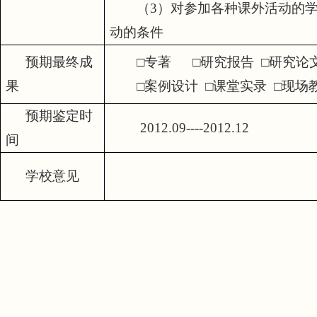
（
3
）对参加各种课外活动的
动的条件
预期最终成
□专著
□研究报告
□研究论
果
□案例设计
□课堂实录
□现场
预期鉴定时
2012.09----2012.12
间
学校意见