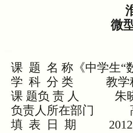
微
课
题
名 称《中学生
学
科
分 类
教学
课 题负 责 人
朱
负责人所在部门
填
表
日
期
2012